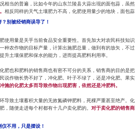
况相当的普遍，比如今年的山东兰陵县大蒜出现的面包蒜，虽然
。
相反同样的天气土壤肥力不高，化肥使用量少的地块，面包蒜
好？别被经销商误导了！
肥使用量是关乎当前食品安全重要性。首先加大对农民科技知识
一种农作物的目标产量，计算出施肥总量，做到有的放矢，不过
提升土壤保肥和保水的能力，进而提高肥料利用率。
化肥也和肥料的销售商也有密不可分的关系，销售商的目的是把
民说作物长势不好了，冲化肥。叶子不绿了，还是冲化肥。果实
冲施的化肥太多而导致作物出现肥害，依然还是冲肥料。
环导致土壤蓄积大量的无效氮磷钾肥料，死棵严重甚至绝产。化
肥，随便走进每个村都有十几户卖化肥的。
对于卖化肥的销售商
测仪不用，只是摆设！