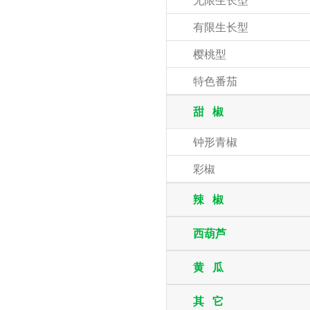
无限生长型
有限生长型
樱桃型
特色番茄
甜 椒
钟形青椒
彩椒
辣 椒
西葫芦
黄 瓜
其 它