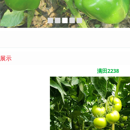
展示
满田2238