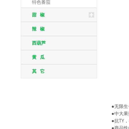
特色番茄
甜 椒
辣 椒
西葫芦
黄 瓜
其 它
●无限
●中大果
●抗TY
●商品