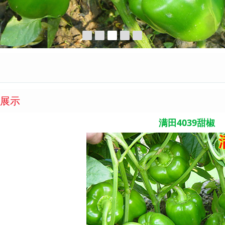
展示
满田4039甜椒