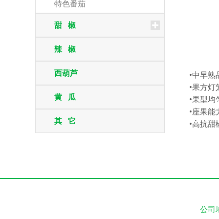
特色番茄
甜 椒
辣 椒
西葫芦
•中早
•果方灯
黄 瓜
•果型均
•座果能
其 它
•高抗甜
公司