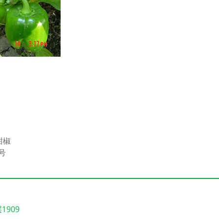
甜椒
号
909