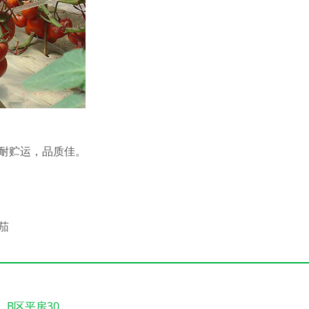
较耐贮运，品质佳。
番茄
B区平房30