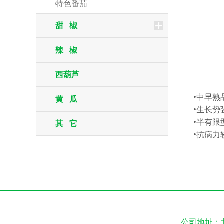
特色番茄
甜 椒
辣 椒
西葫芦
•中早熟
黄 瓜
•生长势
•半有限
其 它
•抗病
公司地址：